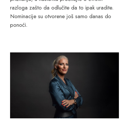
razloga zašto da odlučite da to ipak uradite.
Nominacije su otvorene još samo danas do
ponoći.