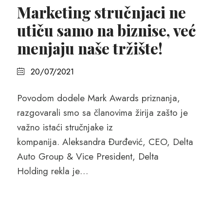
Marketing stručnjaci ne
utiču samo na biznise, već
menjaju naše tržište!
20/07/2021
Povodom dodele Mark Awards priznanja,
razgovarali smo sa članovima žirija zašto je
važno istaći stručnjake iz
kompanija. Aleksandra Đurđević, CEO, Delta
Auto Group & Vice President, Delta
Holding rekla je…