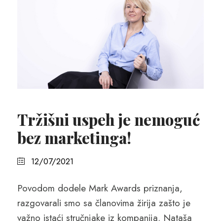
Tržišni uspeh je nemoguć
bez marketinga!
12/07/2021
Povodom dodele Mark Awards priznanja,
razgovarali smo sa članovima žirija zašto je
važno istaći stručnjake iz kompanija. Nataša