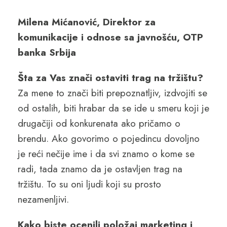
Milena Mićanović, Direktor za
komunikacije i odnose sa javnošću, OTP
banka Srbija
Šta za Vas znači ostaviti trag na tržištu?
Za mene to znači biti prepoznatljiv, izdvojiti se
od ostalih, biti hrabar da se ide u smeru koji je
drugačiji od konkurenata ako pričamo o
brendu. Ako govorimo o pojedincu dovoljno
je reći nečije ime i da svi znamo o kome se
radi, tada znamo da je ostavljen trag na
tržištu. To su oni ljudi koji su prosto
nezamenljivi.
Kako biste ocenili položaj marketing i