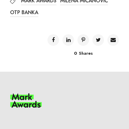
MARK AWARDS
MILENA MIĆANOVIĆ
OTP BANKA
0
Shares