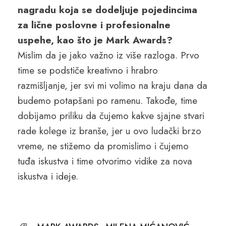
nagradu koja se dodeljuje pojedincima
za lične poslovne i profesionalne
uspehe, kao što je Mark Awards?
Mislim da je jako važno iz više razloga. Prvo
time se podstiče kreativno i hrabro
razmišljanje, jer svi mi volimo na kraju dana da
budemo potapšani po ramenu. Takođe, time
dobijamo priliku da čujemo kakve sjajne stvari
rade kolege iz branše, jer u ovo ludački brzo
vreme, ne stižemo da promislimo i čujemo
tuđa iskustva i time otvorimo vidike za nova
iskustva i ideje.