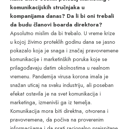
komunikacijskih stručnjaka u
kompanijama danas? Da li bi oni trebali
da budu članovi boarda direktora?
Apsolutno mislim da bi trebalo. U vreme krize
u kojoj živimo proteklih godinu dana se jasno
pokazalo koja je snaga i značaj pravovremene
komunikacije i marketinških poruka koje se
prilagođavaju datim okolnostima u realnom
vremenu. Pandemija virusa korona imala je
snažan uticaj na svaku industriju, ali poseban
efekat ostavila je na svet komunikacija i
marketinga, izmenivši ga iz temelja.
Komunikacija mora biti direktna, otvorena i
pravovremena, da počiva na proverenim
informacijama i da prati racionalno preispitane