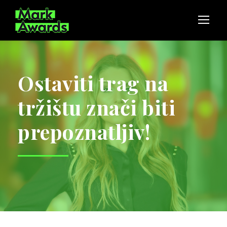
Ostaviti trag na
tržištu znači biti
prepoznatljiv!