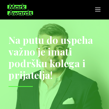
Na putu do uspeha
važno je imati
podršku kolega i
prijatelja!