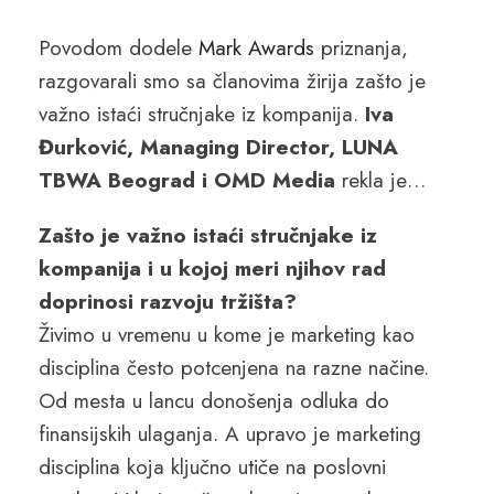
Povodom dodele
Mark Awards
priznanja,
razgovarali smo sa članovima žirija zašto je
važno istaći stručnjake iz kompanija.
Iva
Đurković, Managing Director, LUNA
TBWA Beograd i OMD Media
rekla je…
Zašto je važno istaći stručnjake iz
kompanija i u kojoj meri njihov rad
doprinosi razvoju tržišta?
Živimo u vremenu u kome je marketing kao
disciplina često potcenjena na razne načine.
Od mesta u lancu donošenja odluka do
finansijskih ulaganja. A upravo je marketing
disciplina koja ključno utiče na poslovni