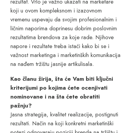
rezultat. Vrlo je važno ukazati na marketare
koji u ovom kompleksnom i izazovnom
vremenu uspevaju da svojim profesionalnim i
ličnim naporima doprinesu dobrim poslovnim
rezultatima brendova za koje rade. Njihove
napore i rezultate treba istaći kako bi se i
važnost marketinga i marketinških komunikacija
na nađem tržištu jasnije artikulisala.
Kao članu žirija, šta će Vam biti ključni
kriterijumi po kojima ćete ocenjivati
nominovane i na šta ćete obratiti
pažnju?
Jasna strategija, kvalitet realizacije, postignuti
rezultati. Način na koji konkretni marketinški
potezi odgovaraju poziciji brenda na tržištu i